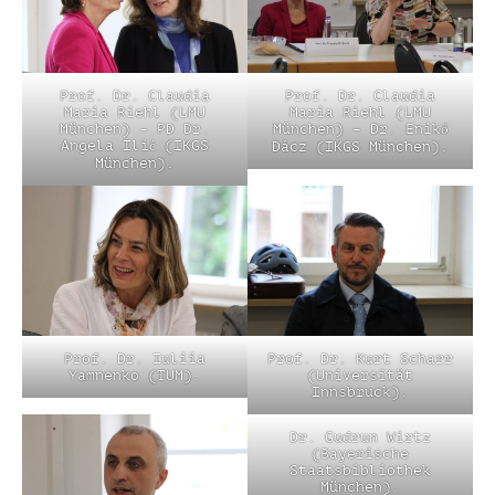
Prof. Dr. Claudia
Prof. Dr. Claudia
Maria Riehl (LMU
Maria Riehl (LMU
München) – PD Dr.
München) – Dr. Enikő
Angela Ilić (IKGS
Dácz (IKGS München).
München).
Prof. Dr. Iuliia
Prof. Dr. Kurt Scharr
Yamnenko (TUM).
(Universität
Innsbruck).
Dr. Gudrun Wirtz
(Bayerische
Staatsbibliothek
München).