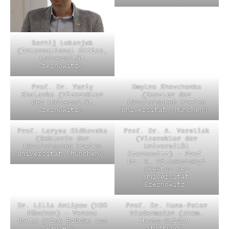
Serhij Lukanjuk
(International Office,
Universität
Czernowitz).
Prof. Dr. Yuriy
Dmytro Shevchenko
Khalavka (Vizerektor
(Kanzler der
der Universität
Ukrainischen Freien
Czernowitz).
Universität, München).
Prof. Larysa Didkovska
Prof. Dr. A. Verstiak
(Rektorin der
(Vizerektor der
Ukrainischen Freien
Universität
Universität, München).
Czernowitz) – Prof.
Dr. R. Biloskurskyi
(Rektor der
Universität
Czernowitz)
Dr. Lilia Antipow (HDO
Prof. Dr. Hans-Peter
München) – Verena
Niedermeier (ehem.
Nolte (Eine Brücke aus
Hanns-Seidel-
Papier).
Stiftung).