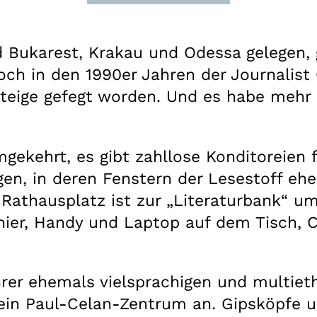
ukarest, Krakau und Odessa gelegen, ga
ch in den 1990er Jahren der Journalist
ersteige gefegt worden. Und es habe meh
mgekehrt, es gibt zahllose Konditoreien 
en, in deren Fenstern der Lesestoff eher
m Rathausplatz ist zur „Literaturbank“ 
hier, Handy und Laptop auf dem Tisch, 
hrer ehemals vielsprachigen und multie
nd ein Paul-Celan-Zentrum an. Gipsköpf