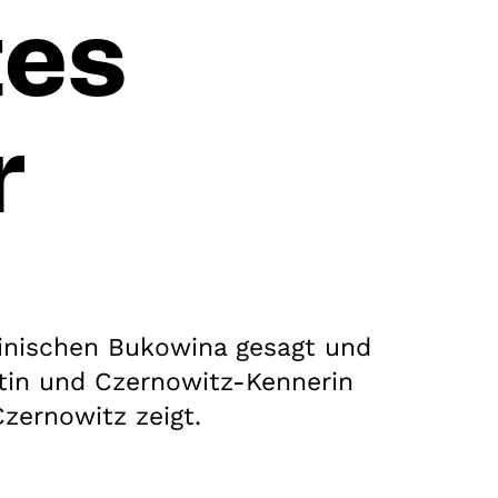
tes
r
rainischen Bukowina gesagt und
stin und Czernowitz-Kennerin
zernowitz zeigt.