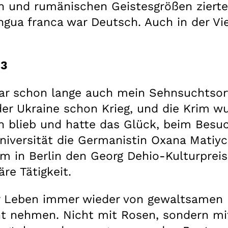
n und rumänischen Geistesgrößen zierte
gua franca war Deutsch. Auch in der Viel
23
t war schon lange auch mein Sehnsuchtsor
er Ukraine schon Krieg, und die Krim w
ch blieb und hatte das Glück, beim Besu
Universität die Germanistin Oxana Matiy
am in Berlin den Georg Dehio-Kulturprei
re Tätigkeit.
 Leben immer wieder von gewaltsamen 
ht nehmen. Nicht mit Rosen, sondern m