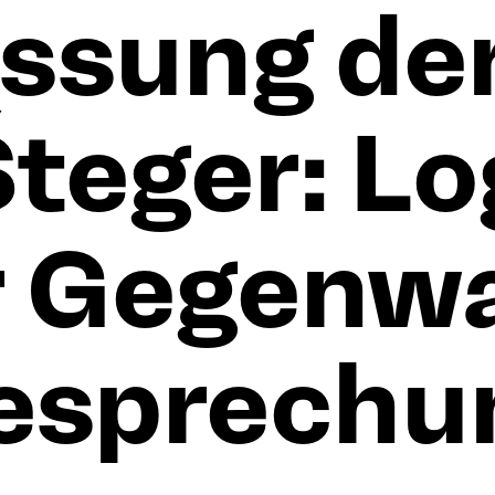
sung der
Šteger: L
 Gegenwa
esprechu