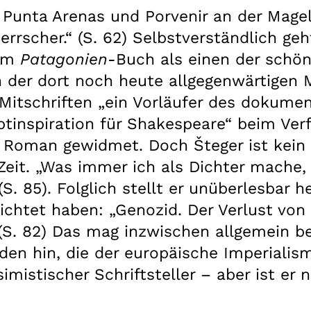
 Punta Arenas und Porvenir an der Mage
errscher.“ (S. 62) Selbstverständlich ge
nem
Patagonien
-Buch als einen der schön
 der dort noch heute allgegenwärtigen 
 Mitschriften „ein Vorläufer des dokum
ptinspiration für Shakespeare“ beim Ver
 Roman gewidmet. Doch Šteger ist kein H
eit. „Was immer ich als Dichter mache, 
 (S. 85). Folglich stellt er unüberlesbar
ichtet haben: „Genozid. Der Verlust von
 (S. 82) Das mag inzwischen allgemein b
n hin, die der europäische Imperialismu
simistischer Schriftsteller – aber ist er