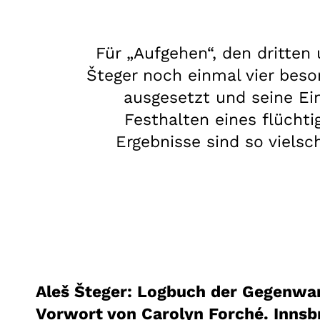
Für „Aufgehen“, den dritten 
Šteger noch einmal vier beso
ausgesetzt und seine E
Festhalten eines flücht
Ergebnisse sind so vielsc
Aleš Šteger: Logbuch der Gegenwar
Vorwort von Carolyn Forché. Innsb