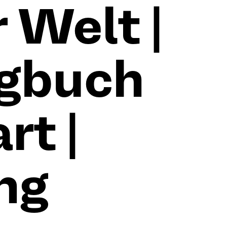
 Welt |
ogbuch
rt |
ng