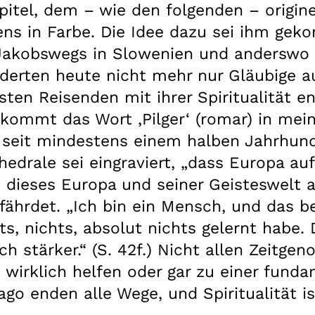
pitel, dem – wie den folgenden – origin
ens in Farbe. Die Idee dazu sei ihm gek
 Jakobswegs in Slowenien und anderswo
nderten heute nicht mehr nur Gläubige 
sten Reisenden mit ihrer Spiritualität e
 kommt das Wort ‚Pilger‘ (romar) in mei
n seit mindestens einem halben Jahrhun
thedrale sei eingraviert, „dass Europa a
z dieses Europa und seiner Geisteswelt al
fährdet. „Ich bin ein Mensch, und das be
ts, nichts, absolut nichts gelernt habe.
och stärker.“ (S. 42f.) Nicht allen Zeitg
wirklich helfen oder gar zu einer fund
go enden alle Wege, und Spiritualität ist