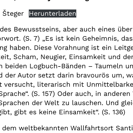
 Šteger
Herunterladen
d des Bewusstseins, aber auch eines üb
rwort. (S. 7) „Es ist kein Geheimnis, da
ng haben. Diese Vorahnung ist ein Leitg
it, Scham, Neugier, Einsamkeit und der
rsten beiden Logbuch-Bänden – Taumeln u
nd der Autor setzt darin bravourös um, 
t versucht, literarisch mit Unmittelbark
 Sprache“. (S. 157) Oder auch, in ander
Sprachen der Welt zu lauschen. Und gleic
t, gibt es keine Einsamkeit“. (S. 136)
 dem weltbekannten Wallfahrtsort Santi