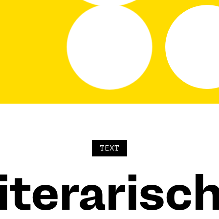
TEXT
iterarisc