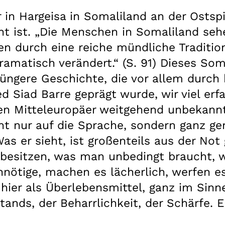
in Hargeisa in Somaliland an der Ostspit
nt ist. „Die Menschen in Somaliland sehe
n durch eine reiche mündliche Tradition 
ramatisch verändert.“ (S. 91) Dieses So
jüngere Geschichte, die vor allem durch
Siad Barre geprägt wurde, wir viel erfa
n Mitteleuropäer weitgehend unbekannt 
cht nur auf die Sprache, sondern ganz ge
Was er sieht, ist großenteils aus der N
besitzen, was man unbedingt braucht, 
nötige, machen es lächerlich, werfen es 
ier als Überlebensmittel, ganz im Sinne 
ands, der Beharrlichkeit, der Schärfe. 