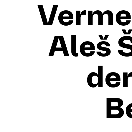
Vermes
Aleš 
der
B