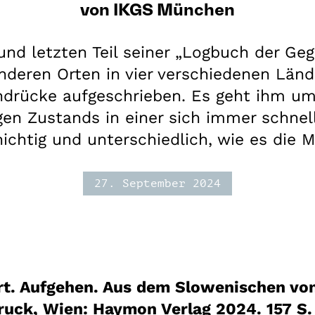
von IKGS München
und letzten Teil seiner „Logbuch der Ge
nderen Orten in vier verschiedenen Länd
indrücke aufgeschrieben. Es geht ihm u
igen Zustands in einer sich immer schnel
hichtig und unterschiedlich, wie es die 
27. September 2024
t. Aufgehen. Aus dem Slowenischen von
ruck, Wien: Haymon Verlag 2024. 157 S.