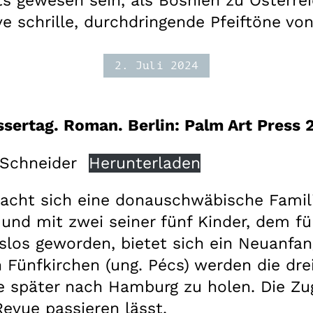
ts gewesen sein, als Bosnien zu Österre
 schrille, durchdringende Pfeiftöne vo
2. Juli 2024
sertag. Roman. Berlin: Palm Art Press 
Schneider
Herunterladen
cht sich eine donauschwäbische Famili
und mit zwei seiner fünf Kinder, dem fü
tslos geworden, bietet sich ein Neuanfa
Fünfkirchen (ung. Pécs) werden die drei
e später nach Hamburg zu holen. Die Zugf
Revue passieren lässt.