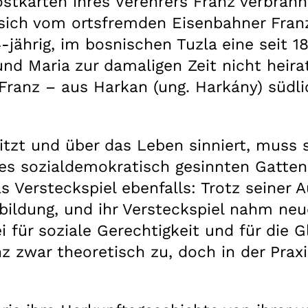
tkarten ihres Verehrers Franz verbrannt
eß sich vom ortsfremden Eisenbahner Fra
jährig, im bosnischen Tuzla eine seit 18
 und Maria zur damaligen Zeit nicht he
, Franz – aus Harkan (ung. Harkány) süd
itzt und über das Leben sinniert, muss s
hres sozialdemokratisch gesinnten Gatte
s Versteckspiel ebenfalls: Trotz seiner 
rbildung, und ihr Versteckspiel nahm n
 für soziale Gerechtigkeit und für die 
 zwar theoretisch zu, doch in der Praxi