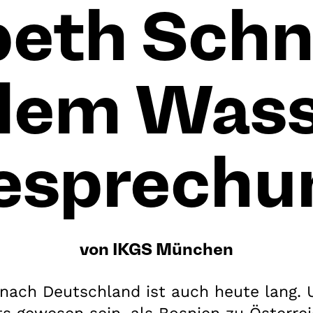
beth Schn
dem Wasse
esprechu
von IKGS München
nach Deutschland ist auch heute lang. 