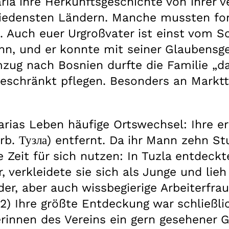
ia ihre Herkunftsgeschichte von ihrer v
ensten Ländern. Manche mussten fort a
n. Auch euer Urgroßvater ist einst vom 
ihn, und er konnte mit seiner Glaubensg
zug nach Bosnien durfte die Familie „dan
geschränkt pflegen. Besonders an Markt
arias Leben häufige Ortswechsel: Ihre e
erb. Тузла) entfernt. Da ihr Mann zehn S
 Zeit für sich nutzen: In Tuzla entdeckte 
 verkleidete sie sich als Junge und lieh 
er, aber auch wissbegierige Arbeiterfra
2) Ihre größte Entdeckung war schließlic
terinnen des Vereins ein gern gesehener