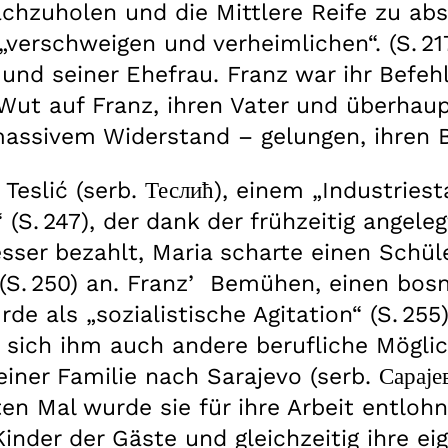
hzuholen und die Mittlere Reife zu absol
verschweigen und verheimlichen“. (S. 21
d seiner Ehefrau. Franz war ihr Befehlsha
Wut auf Franz, ihren Vater und überhaupt
 massivem Widerstand – gelungen, ihren
 Teslić (serb. Теслић), einem „Industrie
S. 247), der dank der frühzeitig angeleg
esser bezahlt, Maria scharte einen Schü
 (S. 250) an. Franzʼ Bemühen, einen bo
 als „sozialistische Agitation“ (S. 255) 
sich ihm auch andere berufliche Möglic
iner Familie nach Sarajevo (serb. Сарајев
ten Mal wurde sie für ihre Arbeit entloh
Kinder der Gäste und gleichzeitig ihre 