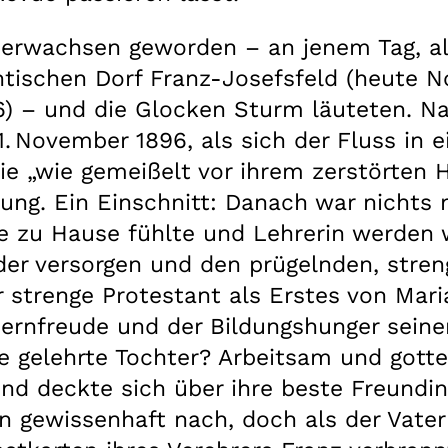
ig erwachsen geworden – an jenem Tag, a
tischen Dorf Franz-Josefsfeld (heute No
S. 56) – und die Glocken Sturm läuteten.
November 1896, als sich der Fluss in 
lie „wie gemeißelt vor ihrem zerstörten 
ung. Ein Einschnitt: Danach war nichts m
le zu Hause fühlte und Lehrerin werden 
der versorgen und den prügelnden, streng
 strenge Protestant als Erstes von Mari
Lernfreude und der Bildungshunger seine
gelehrte Tochter? Arbeitsam und gottesfür
nd deckte sich über ihre beste Freundin
en gewissenhaft nach, doch als der Vate