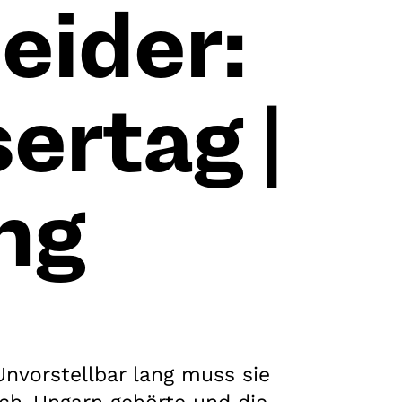
eider:
rtag |
ng
Unvorstellbar lang muss sie