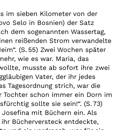
ls im sieben Kilometer von der
vo Selo in Bosnien) der Satz
 Nach dem sogenannten Wassertag,
einen reißenden Strom verwandelte
Heim“. (S. 55) Zwei Wochen später
ehr, wie es war. Maria, das
wollte, musste ab sofort ihre zwei
gläubigen Vater, der ihr jedes
as Tagesordnung strich, war die
r Tochter schon immer ein Dorn im
chtig sollte sie sein!“. (S. 73)
 Josefina mit Büchern ein. Als
r ihr Bücherversteck entdeckte,