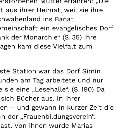
erstorbenen Mutter erfahren: „Die
us ihrer Heimat, weil sie ihre
Schwabenland ins Banat
emeinschaft ein evangelisches Dorf
k der Monarchie“ (S. 35) ihre
tagen kam diese Vielfalt zum
rste Station war das Dorf Simin
tunden am Tag arbeitete und nur
sie eine „Lesehalle“. (S. 190) Da
sich Bücher aus. In ihrer
uen – und gewann in kurzer Zeit die
h der „Frauenbildungsverein“.
 Gast. Von ihnen wurde Marias