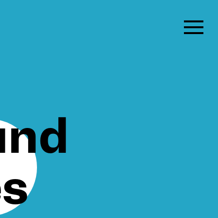
und
es