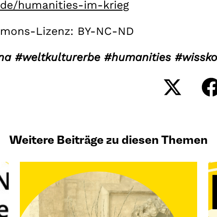
s.de/humanities-im-krieg
mmons-Lizenz: BY-NC-ND
ina #weltkulturerbe #humanities #wiss
Share
on
X
(Twitt
Weitere Beiträge zu diesen Themen