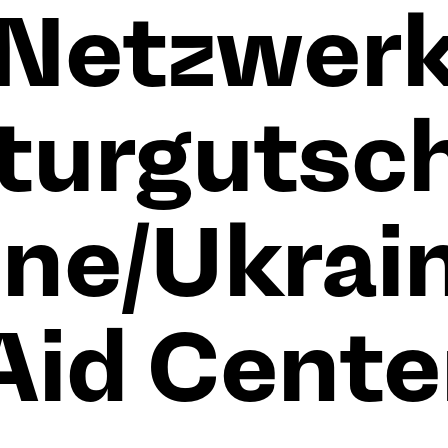
Netzwer
turgutsc
ne/Ukrai
Aid Cente