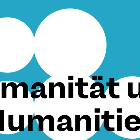
manität 
umaniti