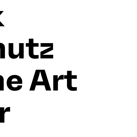
k
hutz
ne Art
r