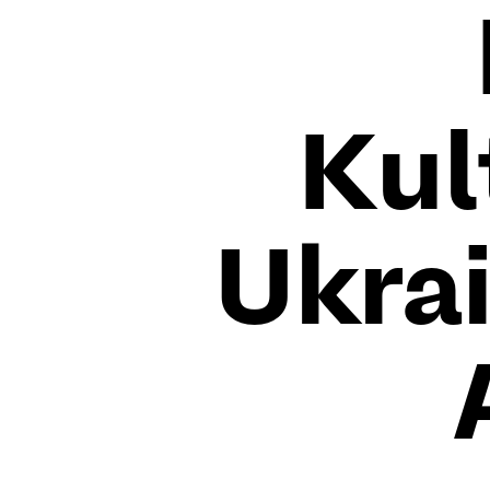
Kul
Ukrai