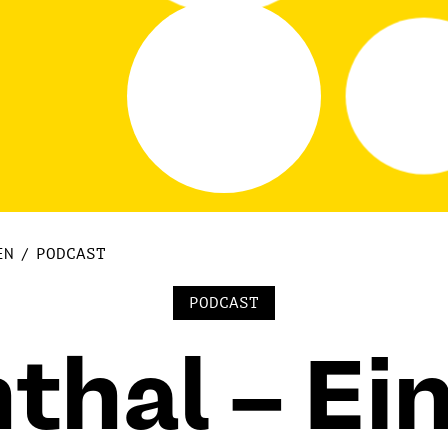
EN
PODCAST
PODCAST
thal – Ein