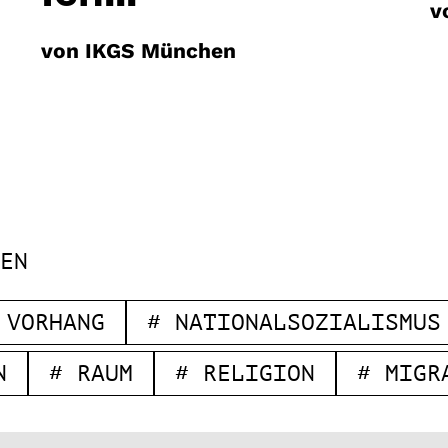
v
von IKGS München
EN
 VORHANG
# NATIONALSOZIALISMUS
N
# RAUM
# RELIGION
# MIGR