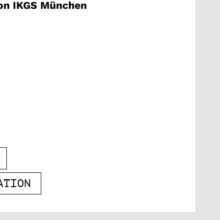
on IKGS München
ATION