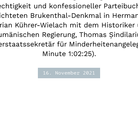
chtigkeit und konfessioneller Parteibuc
ichteten Brukenthal-Denkmal in Hermann
rian Kührer-Wielach mit dem Historiker
umänischen Regierung, Thomas Șindilari
rstaatssekretär für Minderheitenangele
Minute 1:02:25).
16. November 2021