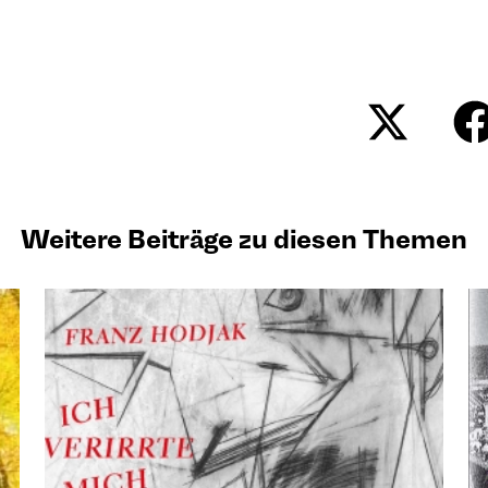
Share
on
X
(Twitt
Weitere Beiträge zu diesen Themen