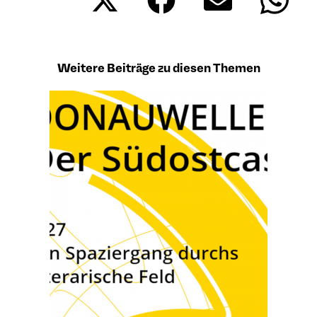
on
on
on
on
X
Facebook
Email
What
(Twitter)
Weitere Beiträge zu diesen Themen