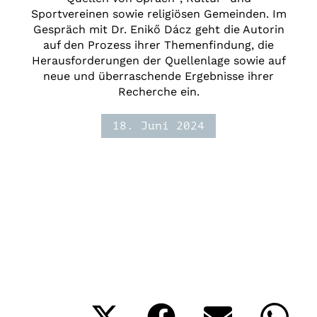
Sportvereinen sowie religiösen Gemeinden. Im
Gespräch mit Dr. Enikő Dácz geht die Autorin
auf den Prozess ihrer Themenfindung, die
Herausforderungen der Quellenlage sowie auf
neue und überraschende Ergebnisse ihrer
Recherche ein.
18. Juni 2024
Podcast:
Donauwellen
Share
Share
Share
Shar