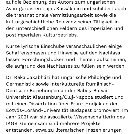
auf die Beziehung des Autors zum ungarischen
Avantgardisten Lajos Kassák ein und schildert auch
Spiegelungen
die transnationale Vermittlungsarbeit sowie die
kulturgeschichtliche Relevanz seiner Tätigkeit in
den unterschiedlichen Feldern des imperialen und
postimperialen Kulturbetriebs.
Kurze lyrische Einschübe veranschaulichen einige
Schaffensphasen und Hinweise auf den Nachlass
lassen Forschungslücken und Themen aufscheinen,
die aufgrund des Nachlasses zu füllen sein werden.
Dr. Réka Jakabházi hat ungarische Philologie und
Germanistik sowie Interkulturelle Rumänisch-
Deutsche Beziehungen an der Babeș-Bolyai
Universität Klausenburg/Cluj-Napoca studiert und
mit einer Dissertation über Franz Hodjak an der
Eötvös-Loránd-Universität Budapest promoviert. Im
Jahr 2021 war sie assoziierte Wissenschaftlerin des
IKGS. Gemeinsam sind mehrere Projekte
entstanden, etwa zu
literarischen Inszenierungen