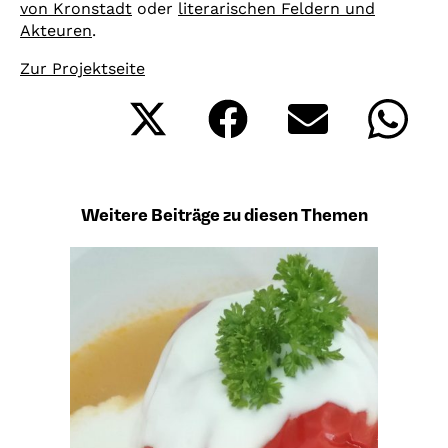
von Kronstadt
oder
literarischen Feldern und
Akteuren
.
Zur Projektseite
Share
Share
Share
Shar
on
on
on
on
X
Facebook
Email
What
(Twitter)
Weitere Beiträge zu diesen Themen