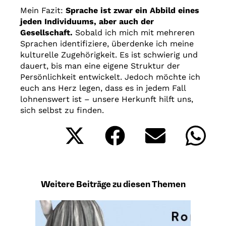
Mein Fazit:
Sprache ist zwar ein Abbild eines
jeden Individuums, aber auch der
Gesellschaft.
Sobald ich mich mit mehreren
Sprachen identifiziere, überdenke ich meine
kulturelle Zugehörigkeit. Es ist schwierig und
dauert, bis man eine eigene Struktur der
Persönlichkeit entwickelt. Jedoch möchte ich
euch ans Herz legen, dass es in jedem Fall
lohnenswert ist – unsere Herkunft hilft uns,
sich selbst zu finden.
Share
Share
Share
Shar
on
on
on
on
X
Facebook
Email
What
(Twitter)
Weitere Beiträge zu diesen Themen