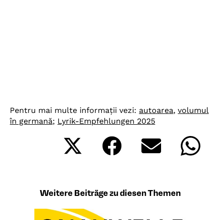
Pentru mai multe informații vezi:
autoarea
,
volumul
în germană
;
Lyrik-Empfehlungen 2025
Share
Share
Share
Shar
Spiegelungen
on
on
on
on
X
Facebook
Email
What
(Twitter)
Weitere Beiträge zu diesen Themen