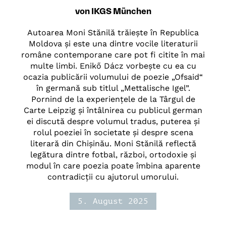
von IKGS München
Autoarea Moni Stănilă trăiește în Republica
Moldova și este una dintre vocile literaturii
române contemporane care pot fi citite în mai
multe limbi. Enikő Dácz vorbește cu ea cu
ocazia publicării volumului de poezie „Ofsaid“
în germană sub titlul „Mettalische Igel”.
Pornind de la experiențele de la Târgul de
Carte Leipzig și întâlnirea cu publicul german
ei discută despre volumul tradus, puterea și
rolul poeziei în societate și despre scena
literară din Chișinău. Moni Stănilă reflectă
legătura dintre fotbal, război, ortodoxie și
modul în care poezia poate îmbina aparente
contradicții cu ajutorul umorului.
5. August 2025