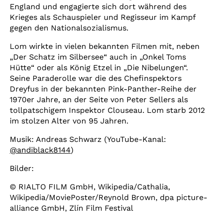
England und engagierte sich dort während des
Krieges als Schauspieler und Regisseur im Kampf
gegen den Nationalsozialismus.
Lom wirkte in vielen bekannten Filmen mit, neben
„Der Schatz im Silbersee“ auch in „Onkel Toms
Hütte“ oder als König Etzel in „Die Nibelungen“.
Spot On (ASV)
Seine Paraderolle war die des Chefinspektors
Dreyfus in der bekannten Pink-Panther-Reihe der
1970er Jahre, an der Seite von Peter Sellers als
tollpatschigem Inspektor Clouseau. Lom starb 2012
im stolzen Alter von 95 Jahren.
Musik: Andreas Schwarz (YouTube-Kanal:
@andiblack8144
)
Bilder:
© RIALTO FILM GmbH, Wikipedia/Cathalia,
Wikipedia/MoviePoster/Reynold Brown, dpa picture-
alliance GmbH, Zlín Film Festival