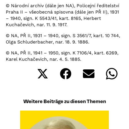
© Národní archiv (dále jen NA), Policejní ředitelství
Praha II – všeobecná spisovna (dále jen PŘ II), 1931
– 1940, sign. K 5543/41, kart. 8165, Herbert
Kuchačevich, nar. 11. 9. 1917.
© NA, PŘ II, 1931 – 1940, sign. S 3561/7, kart. 10 744,
Olga Schluderbacher, nar. 18. 9. 1886.
© NA, PŘ II, 1941 – 1950, sign. K 7106/4, kart. 6269,
Karel Kuchačevich, nar. 4. 5. 1885.
Share
Share
Share
Shar
on
on
on
on
X
Facebook
Email
What
(Twitter)
Weitere Beiträge zu diesen Themen