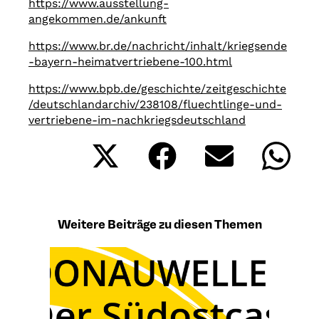
https://www.ausstellung-
angekommen.de/ankunft
https://www.br.de/nachricht/inhalt/kriegsende
-bayern-heimatvertriebene-100.html
https://www.bpb.de/geschichte/zeitgeschichte
/deutschlandarchiv/238108/fluechtlinge-und-
vertriebene-im-nachkriegsdeutschland
Share
Share
Share
Shar
on
on
on
on
X
Facebook
Email
What
(Twitter)
Weitere Beiträge zu diesen Themen