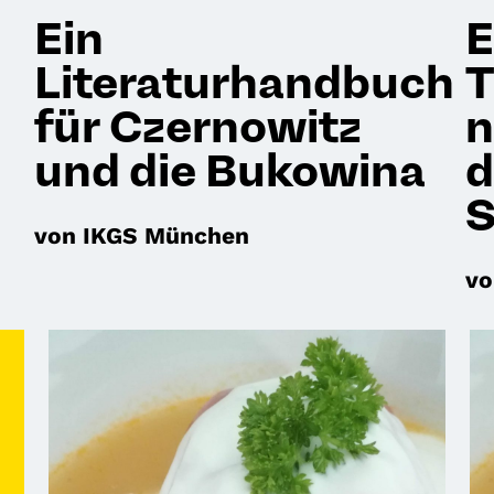
Ein
E
Literaturhandbuch
T
für Czernowitz
n
und die Bukowina
d
S
von IKGS München
vo