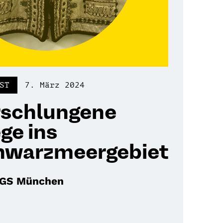
ST
7. März 2024
rschlungene
ge ins
hwarzmeergebiet
KGS München