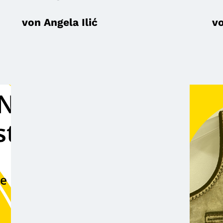
von Angela Ilić
vo