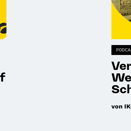
PODCA
Ve
f
We
Sc
von I